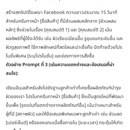
สร้างสคริปต์โฆษณา Facebook ความยาวประมาณ 15 วินาที
สำหรับครีมทาหน้า [ชื่อสินค้า] ที่มีส่วนผสมหลักจาก [ส่วนผสม
หลัก] ซึ่งช่วยในเรื่อง [คุณสมบัติ 1] และ [คุณสมบัติ 2] เน้น
ผลลัพธ์ที่ผู้ใช้จะได้รับ เช่น ผิวเรียบเนียนขึ้น รูขุมขนกระชับขึ้น และ
ผิวดูสุขภาพดี ใช้ภาพลักษณ์ที่สดใสและน่าเชื่อถือ ปิดท้ายด้วยโปร
โมชั่นพิเศษ [ระบุโปรโมชั่น] และช่องทางการสั่งซื้อ
ตัวอย่าง Prompt ที่ 3 (เน้นความแตกต่างและข้อเสนอที่น่า
สนใจ):
เขียนอีเมลสำหรับส่งไปยังฐานลูกค้าเก่าที่เคยซื้อผลิตภัณฑ์บำรุง
ผิวของเรา โปรโมทครีมทาหน้า [ชื่อสินค้า] ซึ่งเป็นสูตรใหม่ที่พัฒนา
ขึ้นเพื่อ [จุดเด่นที่แตกต่างจากผลิตภัณฑ์อื่น] เน้นว่าเหมาะสำหรับ
ผู้ที่มี [สภาพผิว] และให้ข้อเสนอพิเศษเฉพาะลูกค้าเก่า เช่น ส่วนลด
[เปอร์เซ็นต์] หรือของแถมเมื่อซื้อภายใน [ระยะเวลา] กระตุ้นให้เกิด