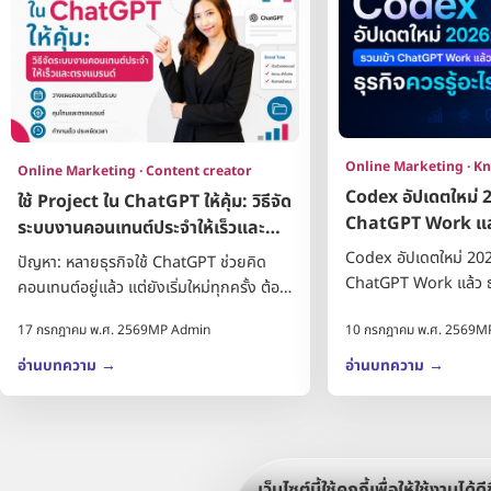
Online Marketing · K
Online Marketing · Content creator
Codex อัปเดตใหม่ 2
ใช้ Project ใน ChatGPT ให้คุ้ม: วิธีจัด
ChatGPT Work แล้ว 
ระบบงานคอนเทนต์ประจำให้เร็วและ
ตรงแบรนด์
Codex อัปเดตใหม่ 202
ปัญหา: หลายธุรกิจใช้ ChatGPT ช่วยคิด
ChatGPT Work แล้ว ธุร
คอนเทนต์อยู่แล้ว แต่ยังเริ่มใหม่ทุกครั้ง ต้อง
ปัญหา: หลายคนยังจำ Co
บอกว่าแบรนด์ขายอะไร กลุ่มลูกค้าคือใคร...
17 กรกฎาคม พ.ศ. 2569
MP Admin
10 กรกฎาคม พ.ศ. 2569
M
มือเขียนโค...
อ่านบทความ
→
อ่านบทความ
→
เว็บไซต์นี้ใช้คุกกี้เพื่อให้ใช้งานได้ดีข