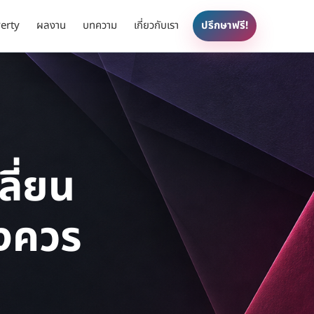
erty
ผลงาน
บทความ
เกี่ยวกับเรา
ปรึกษาฟรี!
ลี่ยน
องควร