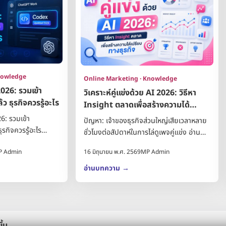
nowledge
Online Marketing · Knowledge
026: รวมเข้า
วิเคราะห์คู่แข่งด้วย AI 2026: วิธีหา
ธุรกิจควรรู้อะไร
Insight ตลาดเพื่อสร้างความได้
เปรียบทางธุรกิจ
6: รวมเข้า
ปัญหา: เจ้าของธุรกิจส่วนใหญ่เสียเวลาหลาย
กิจควรรู้อะไร
ชั่วโมงต่อสัปดาห์ในการไล่ดูเพจคู่แข่ง อ่าน
dex ว่าเป็นเครื่อง
รีวิวลูกค้า หรือเดาว่าทำไมคู่แข่งถึง...
P Admin
16 มิถุนายน พ.ศ. 2569
MP Admin
อ่านบทความ
→
ึ้น