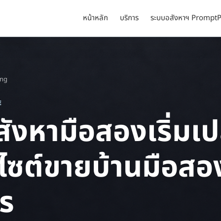
หน้าหลัก
บริการ
ระบบอสังหาฯ PromptP
ing
E
งหามือสองเริ่มเป
็บไซต์ขายบ้านมือส
ไร