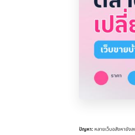
ปัญหา:
หลายเว็บอสังหายังลงป