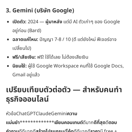
3. Gemini (บริษัท Google)
เปิดตัว:
2024 —
ผู้มาหลัง
แต่มี AI ตัวเก่าๆ ของ Google
อยู่ก่อน (Bard)
ฉลาดแค่ไหน:
ปัญญา 7-8 / 10 (ดี แต่ยังใหม่ ฟีเจอร์อาจ
เปลี่ยนไป)
ฟรี/เสียเงิน:
ฟรี! ใช้ได้เลย ไม่ต้องเสียเงิน
นิยมใช้:
ผู้ใช้ Google Workspace คนที่ใช้ Google Docs,
Gmail อยู่แล้ว
เปรียบเทียบตัวต่อตัว — สำหรับคนทำ
ธุรกิจออนไลน์
หัวข้อChatGPTClaudeGemini
ความ
แม่นยำ
*************
เขียนคอนเทนต์
ดีมาก
ดีที่สุด
ดี
ตอบ
คำถาม
ดีดีมากดี
สร้างโปรแกรม/โค้ด
ดีดีมากดี
ราคา
มี free +