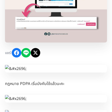
แชร์:
กฎหมาย PDPA เริ่มบังคับใช้แล้วนะคะ